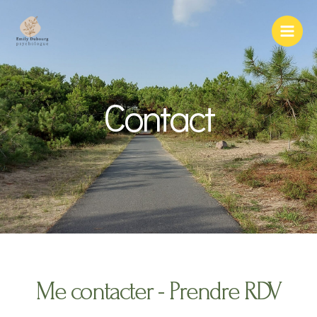
Aller
Main
au
Men
contenu
Contact
Me contacter - Prendre RDV